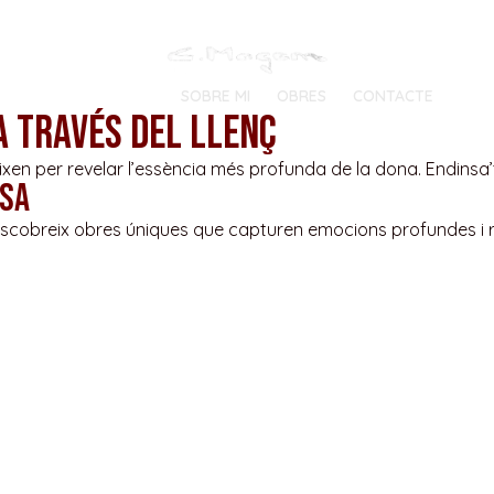
BENVINGUTS
SOBRE MI
OBRES
CONTACTE
a través del llenç
’uneixen per revelar l’essència més profunda de la dona. Endins
esa
en. Descobreix obres úniques que capturen emocions profundes i
 viu fins a finals dels 80. Actualment viu a Rellinars del Vallè
ena i adolescent assisteix al Cercle Artístic de Manresa. Rep c
’Escola d’Art i Disseny de Sant Cugat del Vallès, on ha viscu
ores ho ha fet en diversos espais públics i privats, galeries d’
artir del 2006 descobreix el collage, que combinat sempre amb l’