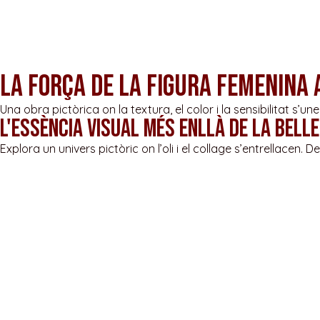
La força de la figura femenina 
Una obra pictòrica on la textura, el color i la sensibilitat s
L'essència visual més enllà de la bell
Explora un univers pictòric on l’oli i el collage s’entrellac
Carme Magem Prat, neix a St. Vicenç de Castellet l’any 1.959, on
El seu interès pel dibuix i la pintura comença ben aviat, de n
Bages i Sabadell. També es forma en tècniques pictòriques a l
Comença a exposar de forma individual a l’any 94 i des de alesh
col·laboracions amb publicacions i institucions culturals.
En els seus inicis treballa la pintura a l’oli i el dibuix i a p