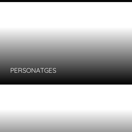
Cares
Retrats