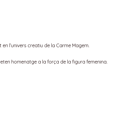
a’t en l’univers creatiu de la Carme Magem.
 reten homenatge a la força de la figura femenina.
s.
lasses particulars de pintors reconeguts a la capital del
t més de 30 anys.
art i fires internacionals. Paral·lelament, ha realitzat
oli, és la seva tècnica actual. Amb el temps, ha acabat creant