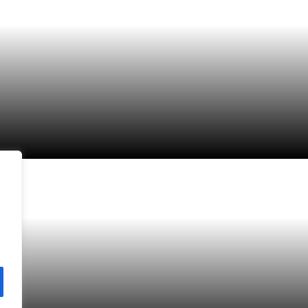
Carrega'n més
Segueix a Instagram
arrer de Granollers, 13 - 15, 08173 Sant Cugat del Vallès
cmagem