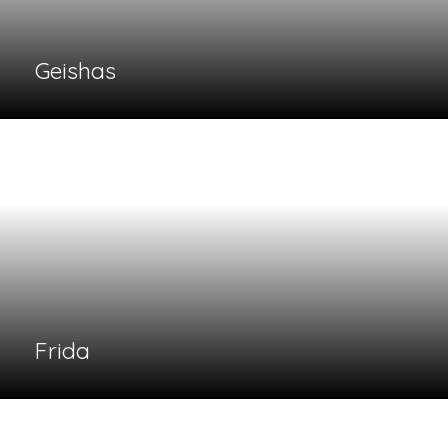
Visita la nostra pàgina d'Instagram
Uneix-te a la nostra comunitat digital per descobrir els nous p