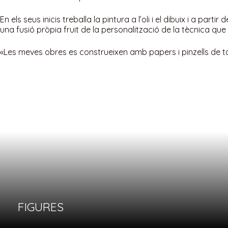
Geishas
Frida