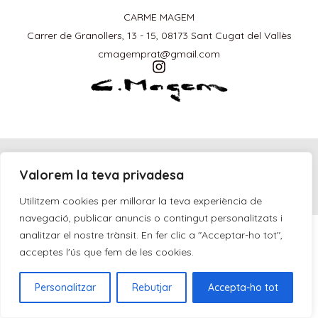
CARME MAGEM
Carrer de Granollers, 13 - 15, 08173 Sant Cugat del Vallès
cmagemprat@gmail.com
Avís legal
Política de privacitat
Política de galetes
Valorem la teva privadesa
Carme Magem 2026 - Tots els drets reservats
Web desenvolupada per
ASM Marketing Agency
Utilitzem cookies per millorar la teva experiència de
navegació, publicar anuncis o contingut personalitzats i
analitzar el nostre trànsit. En fer clic a "Acceptar-ho tot",
acceptes l'ús que fem de les cookies.
Personalitzar
Rebutjar
Accepta-ho tot