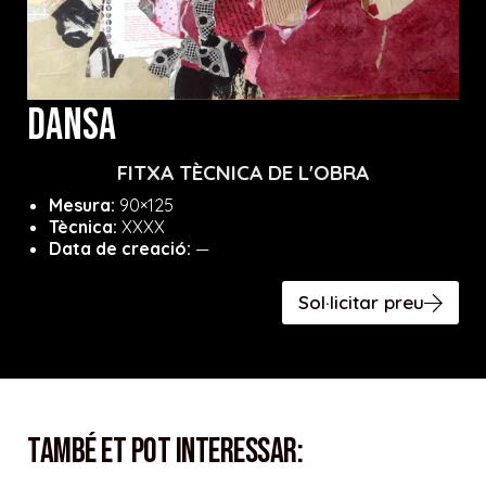
DANSA
FITXA TÈCNICA DE L'OBRA
Mesura:
90×125
Tècnica:
XXXX
Data de creació:
—
Sol·licitar preu
També et pot interessar: